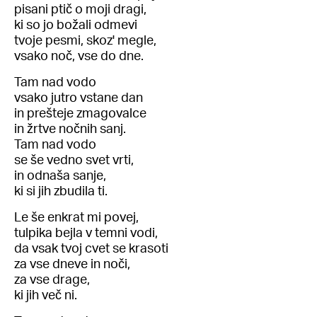
pisani ptič o moji dragi,
ki so jo božali odmevi
tvoje pesmi, skoz' megle,
vsako noč, vse do dne.
Tam nad vodo
vsako jutro vstane dan
in prešteje zmagovalce
in žrtve nočnih sanj.
Tam nad vodo
se še vedno svet vrti,
in odnaša sanje,
ki si jih zbudila ti.
Le še enkrat mi povej,
tulpika bejla v temni vodi,
da vsak tvoj cvet se krasoti
za vse dneve in noči,
za vse drage,
ki jih več ni.