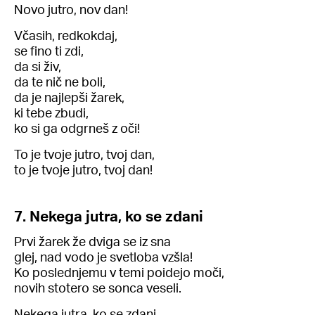
Novo jutro, nov dan!
Včasih, redkokdaj,
se fino ti zdi,
da si živ,
da te nič ne boli,
da je najlepši žarek,
ki tebe zbudi,
ko si ga odgrneš z oči!
To je tvoje jutro, tvoj dan,
to je tvoje jutro, tvoj dan!
7. Nekega jutra, ko se zdani
Prvi žarek že dviga se iz sna
glej, nad vodo je svetloba vzšla!
Ko poslednjemu v temi poidejo moči,
novih stotero se sonca veseli.
Nekega jutra, ko se zdani