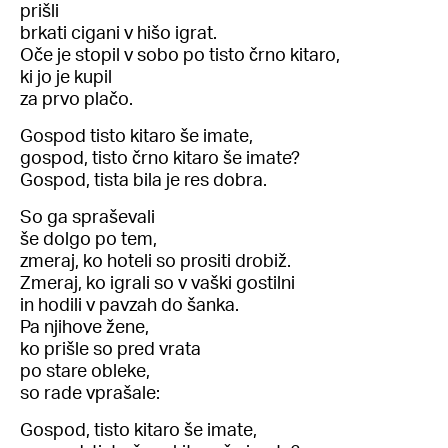
prišli
brkati cigani v hišo igrat.
Oče je stopil v sobo po tisto črno kitaro,
ki jo je kupil
za prvo plačo.
Gospod tisto kitaro še imate,
gospod, tisto črno kitaro še imate?
Gospod, tista bila je res dobra.
So ga spraševali
še dolgo po tem,
zmeraj, ko hoteli so prositi drobiž.
Zmeraj, ko igrali so v vaški gostilni
in hodili v pavzah do šanka.
Pa njihove žene,
ko prišle so pred vrata
po stare obleke,
so rade vprašale:
Gospod, tisto kitaro še imate,