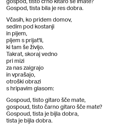
gospod, tisto črno kitaro še imate?
Gospod, tista bila je res dobra.
Včasih, ko pridem domov,
sedim pod kostanji
in pijem,
pijem s prijat'li,
ki tam še živijo.
Takrat, skoraj vedno
pri mizi
za nas zaigrajo
in vprašajo,
otroški obrazi
s hripavim glasom:
Gospoud, tisto gitaro šče mate,
gospoud, tisto čarno gitaro šče mate?
Gospoud, tista je bijla dobra,
tista je bijla dobra.