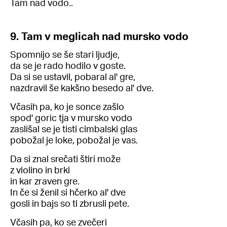
Tam nad vodo..
9. Tam v meglicah nad mursko vodo
Spomnijo se še stari ljudje,
da se je rado hodilo v goste.
Da si se ustavil, pobaral al' gre,
nazdravil še kakšno besedo al' dve.
Včasih pa, ko je sonce zašlo
spod' goric tja v mursko vodo
zaslišal se je tisti cimbalski glas
pobožal je loke, pobožal je vas.
Da si znal srečati štiri može
z violino in brki
in kar zraven gre.
In če si ženil si hčerko al' dve
gosli in bajs so ti zbrusli pete.
Včasih pa, ko se zvečeri