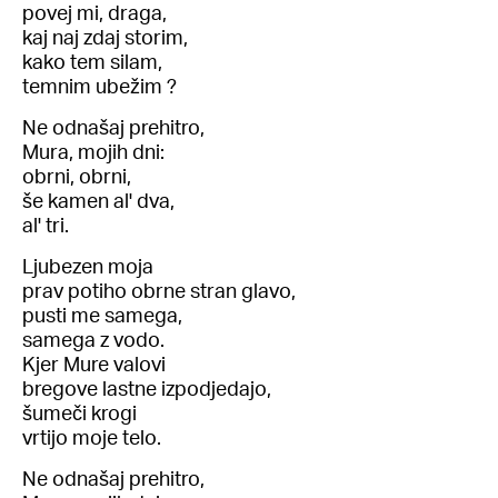
povej mi, draga,
kaj naj zdaj storim,
kako tem silam,
temnim ubežim ?
Ne odnašaj prehitro,
Mura, mojih dni:
obrni, obrni,
še kamen al' dva,
al' tri.
Ljubezen moja
prav potiho obrne stran glavo,
pusti me samega,
samega z vodo.
Kjer Mure valovi
bregove lastne izpodjedajo,
šumeči krogi
vrtijo moje telo.
Ne odnašaj prehitro,