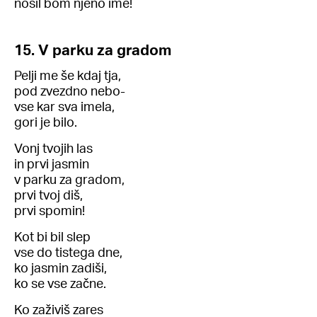
nosil bom njeno ime!
15. V parku za gradom
Pelji me še kdaj tja,
pod zvezdno nebo-
vse kar sva imela,
gori je bilo.
Vonj tvojih las
in prvi jasmin
v parku za gradom,
prvi tvoj diš,
prvi spomin!
Kot bi bil slep
vse do tistega dne,
ko jasmin zadiši,
ko se vse začne.
Ko zaživiš zares