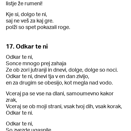
listje že rumeni!
Kje si, dolgo te ni,
saj ne veš za kaj gre.
polži so spet pokazali roge.
17. Odkar te ni
Odkar te ni,
Sonce mnogo prej zahaja
Ze ob zori jutranji in dnevi, dolge, dolge so noci.
Odkar te ni, dnevi tja v en dan zivijo,
en za drugim se obesijo, kot megla nad vodo.
Vceraj pa se vse na dlani, samoumevno kakor
zrak,
Vceraj se ob moji strani, vsak tvoj dih, vsak korak,
Odkar te ni.
Odkar te ni,
So zvezde ugasnile,