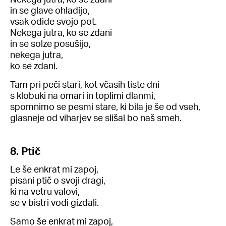
in se glave ohladijo,
vsak odide svojo pot.
Nekega jutra, ko se zdani
in se solze posušijo,
nekega jutra,
ko se zdani.
Tam pri peči stari, kot včasih tiste dni
s klobuki na omari in toplimi dlanmi,
spomnimo se pesmi stare, ki bila je še od vseh,
glasneje od viharjev se slišal bo naš smeh.
8. Ptič
Le še enkrat mi zapoj,
pisani ptič o svoji dragi,
ki na vetru valovi,
se v bistri vodi gizdali.
Samo še enkrat mi zapoj,