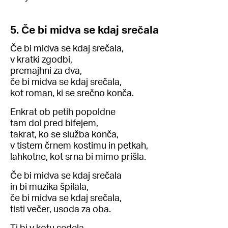
5. Če bi midva se kdaj srečala
Če bi midva se kdaj srečala,
v kratki zgodbi,
premajhni za dva,
če bi midva se kdaj srečala,
kot roman, ki se srečno konča.
Enkrat ob petih popoldne
tam dol pred bifejem,
takrat, ko se služba konča,
v tistem črnem kostimu in petkah,
lahkotne, kot srna bi mimo prišla.
Če bi midva se kdaj srečala
in bi muzika špilala,
če bi midva se kdaj srečala,
tisti večer, usoda za oba.
Ti bi v kotu sedela