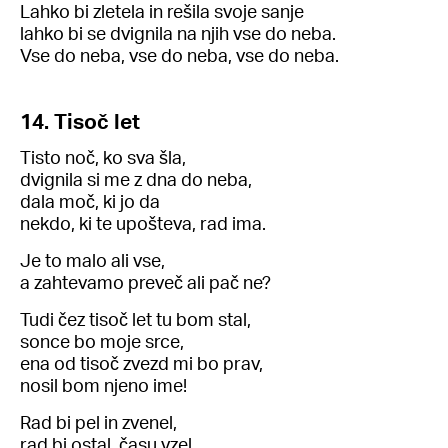
Lahko bi zletela in rešila svoje sanje
lahko bi se dvignila na njih vse do neba.
Vse do neba, vse do neba, vse do neba.
14. Tisoč let
Tisto noč, ko sva šla,
dvignila si me z dna do neba,
dala moč, ki jo da
nekdo, ki te upošteva, rad ima.
Je to malo ali vse,
a zahtevamo preveč ali pač ne?
Tudi čez tisoč let tu bom stal,
sonce bo moje srce,
ena od tisoč zvezd mi bo prav,
nosil bom njeno ime!
Rad bi pel in zvenel,
rad bi ostal, času vzel