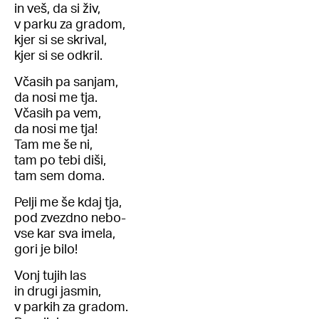
in veš, da si živ,
v parku za gradom,
kjer si se skrival,
kjer si se odkril.
Včasih pa sanjam,
da nosi me tja.
Včasih pa vem,
da nosi me tja!
Tam me še ni,
tam po tebi diši,
tam sem doma.
Pelji me še kdaj tja,
pod zvezdno nebo-
vse kar sva imela,
gori je bilo!
Vonj tujih las
in drugi jasmin,
v parkih za gradom.