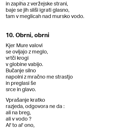
in zapiha z veržejske strani,
baje se jih sliši igrati glasno,
tam v meglicah nad mursko vodo.
10. Obrni, obrni
Kjer Mure valovi
se ovijajo z meglo,
vrtči krogi
v globine vabijo.
Bučanje silno
napolni z mračno me strastjo
in preglasi še
srce in glavo.
Vprašanje kratko
razjeda, odgovora ne da :
ali na breg,
ali v vodo ?
Al' to al' ono,