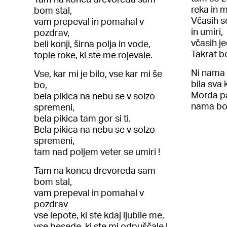
reka in m
bom stal,
Včasih s
vam prepeval in pomahal v
in umiri,
pozdrav,
včasih je
beli konji, širna polja in vode,
Takrat bo
tople roke, ki ste me rojevale.
Ni nama 
Vse, kar mi je bilo, vse kar mi še
bila sva 
bo,
Morda p
bela pikica na nebu se v solzo
nama bo 
spremeni,
bela pikica tam gor si ti.
Bela pikica na nebu se v solzo
spremeni,
tam nad poljem veter se umiri !
Tam na koncu drevoreda sam
bom stal,
vam prepeval in pomahal v
pozdrav
vse lepote, ki ste kdaj ljubile me,
vse besede, ki ste mi odpuščale !