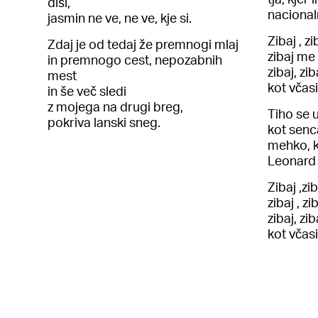
diši,
nacional
jasmin ne ve, ne ve, kje si.
Zibaj , zi
Zdaj je od tedaj že premnogi mlaj
zibaj me
in premnogo cest, nepozabnih
zibaj, zib
mest
kot včasi
in še več sledi
z mojega na drugi breg,
Tiho se 
pokriva lanski sneg.
kot senc
mehko, k
Leonard
Zibaj ,zi
zibaj , zi
zibaj, zib
kot včasi