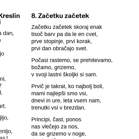
Kreslin
8. Začetku začetek
i
Začetku začetek skoraj enak
a dan,
tisoč barv pa da le en cvet,
m
prve stopinje, prvi korak,
prvi dan obračajo svet.
jo
Počasi rastemo, se prehitevamo,
božamo, grizemo,
v svoji lastni školjki si sam.
mi,
?
Prvič je takrat, ko najbolj boli,
,
mami najlepši smo vsi,
dnevi in ure, leta vsem nam,
et.
trenutki vsi v brezdan.
ijo,
Principi, čast, ponos
nas vlečejo za nos,
enijo,
da se grizemo v noge,
as !