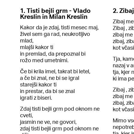
1. Tisti bejli grm - Vlado
2. Ziba
Kreslin in Milan Kreslin
Zibaj me
Kakor da je zdaj, tisti mesec maj,
Zibaj , zi
živel sem ga rad, neukrotljivo
zibaj me
mlad,
zibaj, zib
mlajši kakor ti
kot včasi
in premlad, da prepoznal bi
Tja, kamo
rožo med umetnimi.
nazaj v 
Če bi krila imel, takrat bi letel,
tja, kjer
a če bi znal, ne bi se igral
ki ima pe
starejši kakor ti
Zibaj , z
in prestar, da bi se znal
zibaj me
igrati z biseri.
zibaj, zi
Zdaj tisti bejli grm pod oknom ne
kot včasi
cveti,
Mimo vse
jasmin ne ve, ne govori,
nepotreb
zdaj tisti bejli grm pod oknom ne
tja, kje