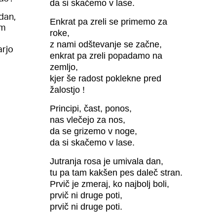
da si skačemo v lase.
dan,
Enkrat pa zreli se primemo za
am
roke,
z nami odštevanje se začne,
arjo
enkrat pa zreli popadamo na
zemljo,
kjer še radost poklekne pred
žalostjo !
Principi, čast, ponos,
nas vlečejo za nos,
da se grizemo v noge,
da si skačemo v lase.
Jutranja rosa je umivala dan,
tu pa tam kakšen pes daleč stran.
Prvič je zmeraj, ko najbolj boli,
prvič ni druge poti,
prvič ni druge poti.