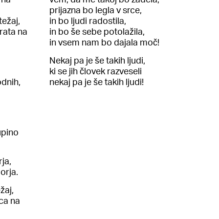
prijazna bo legla v srce,
težaj,
in bo ljudi radostila,
rata na
in bo še sebe potolažila,
in vsem nam bo dajala moč!
Nekaj pa je še takih ljudi,
ki se jih človek razveseli
odnih,
nekaj pa je še takih ljudi!
upino
ja,
orja.
žaj,
ca na