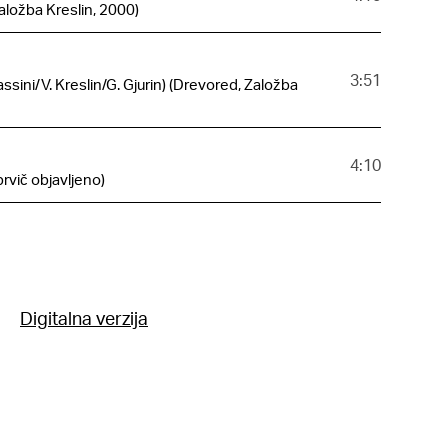
Založba Kreslin, 2000)
3:51
assini/V. Kreslin/G. Gjurin) (Drevored, Založba
4:10
rvič objavljeno)
Digitalna verzija