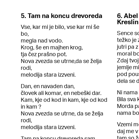
5. Tam na koncu drevoreda
6. Abel
Kreslin
Vse, kar mi je bilo, vse kar mi še
Sence so
bo,
težko je 
megla nad vodo.
jutri pa z
Krog, še en majhen krog,
moral bo
tja čez prašno pot.
Zdaj tvo
Nova zvezda se utrne,da se želja
jemlje mi
rodi,
pod pou
melodija stara izzveni.
dela se 
Dan, en navaden dan,
Ni nama 
človek ali komar, en nebeški dar.
Bila sva 
Kam, kje od kod in kam, kje od kod
Morda p
in kam ?
nama bo 
Nova zvezda se utrne, da se želja
rodi,
Vzemi me
melodija stara izzveni.
daj me v
tam so ž
Tam na koncu drevoreda sam