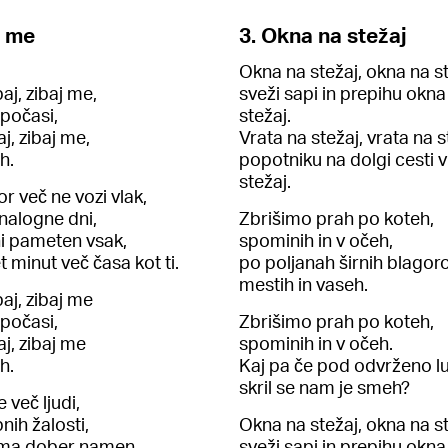
j me
3. Okna na stežaj
Okna na stežaj, okna na st
baj, zibaj me,
sveži sapi in prepihu okna
 počasi,
stežaj.
aj, zibaj me,
Vrata na stežaj, vrata na s
h.
popotniku na dolgi cesti v
stežaj.
r več ne vozi vlak,
analogne dni,
Zbrišimo prah po koteh,
 ni pameten vsak,
spominih in v očeh,
t minut več časa kot ti.
po poljanah širnih blagor
mestih in vaseh.
ibaj, zibaj me
 počasi,
Zbrišimo prah po koteh,
baj, zibaj me
spominih in v očeh.
h.
Kaj pa če pod odvrženo l
skril se nam je smeh?
 več ljudi,
nih žalosti,
Okna na stežaj, okna na st
r ima dober namen
sveži sapi in prepihu okna