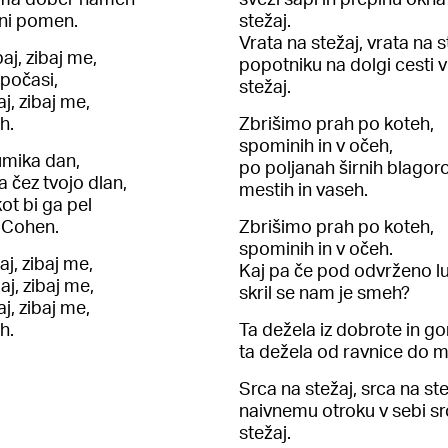
ni pomen.
stežaj.
Vrata na stežaj, vrata na s
baj, zibaj me,
popotniku na dolgi cesti v
 počasi,
stežaj.
aj, zibaj me,
h.
Zbrišimo prah po koteh,
spominih in v očeh,
umika dan,
po poljanah širnih blagor
a čez tvojo dlan,
mestih in vaseh.
ot bi ga pel
 Cohen.
Zbrišimo prah po koteh,
spominih in v očeh.
baj, zibaj me,
Kaj pa če pod odvrženo l
baj, zibaj me,
skril se nam je smeh?
aj, zibaj me,
h.
Ta dežela iz dobrote in gor
ta dežela od ravnice do m
Srca na stežaj, srca na ste
naivnemu otroku v sebi sr
stežaj.