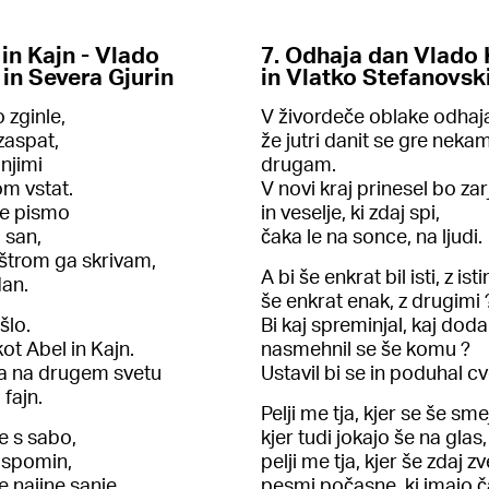
 in Kajn - Vlado
7. Odhaja dan Vlado 
 in Severa Gjurin
in Vlatko Stefanovsk
 zginle,
V živordeče oblake odhaj
zaspat,
že jutri danit se gre neka
 njimi
drugam.
m vstat.
V novi kraj prinesel bo zar
je pismo
in veselje, ki zdaj spi,
 san,
čaka le na sonce, na ljudi.
štrom ga skrivam,
A bi še enkrat bil isti, z isti
dan.
še enkrat enak, z drugimi 
šlo.
Bi kaj spreminjal, kaj dodal
kot Abel in Kajn.
nasmehnil se še komu ?
a na drugem svetu
Ustavil bi se in poduhal cv
fajn.
Pelji me tja, kjer se še smej
 s sabo,
kjer tudi jokajo še na glas,
 spomin,
pelji me tja, kjer še zdaj zv
e najine sanje,
pesmi počasne, ki imajo č