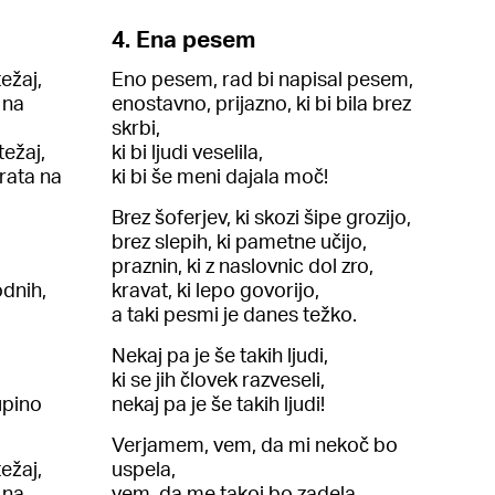
4. Ena pesem
ežaj,
Eno pesem, rad bi napisal pesem,
 na
enostavno, prijazno, ki bi bila brez
skrbi,
težaj,
ki bi ljudi veselila,
rata na
ki bi še meni dajala moč!
Brez šoferjev, ki skozi šipe grozijo,
brez slepih, ki pametne učijo,
praznin, ki z naslovnic dol zro,
odnih,
kravat, ki lepo govorijo,
a taki pesmi je danes težko.
Nekaj pa je še takih ljudi,
ki se jih človek razveseli,
upino
nekaj pa je še takih ljudi!
Verjamem, vem, da mi nekoč bo
ežaj,
uspela,
 na
vem, da me takoj bo zadela,