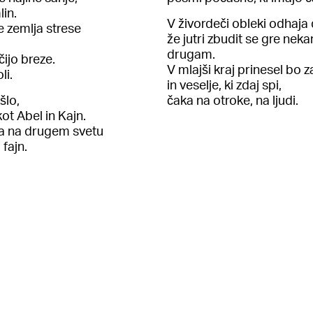
lin.
V živordeči obleki odhaja 
e zemlja strese
že jutri zbudit se gre nek
drugam.
čijo breze.
V mlajši kraj prinesel bo z
li.
in veselje, ki zdaj spi,
šlo,
čaka na otroke, na ljudi.
kot Abel in Kajn.
a na drugem svetu
fajn.