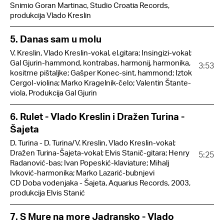
Snimio Goran Martinac, Studio Croatia Records,
produkcija Vlado Kreslin
5. Danas sam u molu
V. Kreslin, Vlado Kreslin-vokal, el.gitara; Insingizi-vokal;
Gal Gjurin-hammond, kontrabas, harmonij, harmonika,
3:53
kositrne pištaljke; Gašper Konec-sint, hammond; Iztok
Cergol-violina; Marko Kragelnik-čelo; Valentin Štante-
viola, Produkcija Gal Gjurin
6. Rulet - Vlado Kreslin i Dražen Turina -
Šajeta
D. Turina - D. Turina/V. Kreslin, Vlado Kreslin-vokal;
Dražen Turina-Šajeta-vokal; Elvis Stanič-gitara; Henry
5:25
Radanović-bas; Ivan Popeskić-klaviature; Mihalj
Ivković-harmonika; Marko Lazarić-bubnjevi
CD Doba vodenjaka - Šajeta, Aquarius Records, 2003,
produkcija Elvis Stanić
7. S Mure na more Jadransko - Vlado