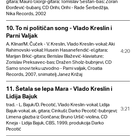
gitara; Mauro Giorgi-gitara; Tomislav Šestan-bas; Zoran
Đorđević-bubanj, CD Orihi, Orihi - Rade Šerbedžija,
Nika Records, 2002
10. To ni političan song - Vlado Kreslin i
Parni Valjak
A. Klinar/M. Čuček - V. Kreslin, Vlado Kreslin-vokal; Aki
Rahimovski-vokal; Husein Hasanefendić-el.gitara;
4:20
Marijan Brkić-gitara; Berislav Blažević-klaviature;
Zorislav Preksavec-bas; Dražen Sholz-bubnjevi, CD
Samo snovi teku uzvodno - Parni valjak, Croatia
Records, 2007, snimatelj Janez Križaj
11. Šetala se lepa Mara - Vlado Kreslin i
Lidija Bajuk
trad. - L. Bajuk/D. Pecotić, Vlado Kreslin-vokal; Lidija
3:21
Bajuk-vokal, ak. gitara; Cinkuši; Darko Pecotič-bubnjevi;
Limena glazba iz Goričana; Bruno Uršič-violina, CD
Kneja - Lidija Bajuk, CBS, 1999, produkcija Darko
Pecotić