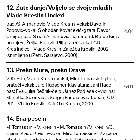
12. Žute dunje/Voljelo se dvoje mladih -
Vlado Kreslin i Indexi
trad./S. Alimanović, Vlado Kreslin-vokal; Davorin
Popović-vokal; Slobodan Kovačević-gitara; Davor
4:04
Črnigoj-bas; Sinan Alimanović-hammond; Đorđe Kisić-
bubnjevi; Željka Katavić-Pilj-prateči vokal, CD
Kreslinčice - Vlado Kreslin, Založba Kreslin, 2002
(snimljeno u Zetri, Sarajevo, 2000)
13. Preko Mure, preko Drave
V. Kreslin, Vlado Kreslin-vokal; Miro Tomassini-gitara,
prateći vokal; Jure Hübscher-klaviatura; Jani Hace-
5:01
bas; Eva Julija Rečnik-čelo; Janez Podlesek –violina;
Marjetka Šuler-viola; Sergej Randjelović-bubanj, CD
Ptič - Vlado Kreslin, Založba Kreslin, 2000
14. Ena pesem
M. Tomassini - V. Kreslin - M. Tomassini/V. Kreslin/G.
Gjurin, Vlado Kreslin-vokal; Miro Tomassini-12 žičana
el.gitara, mandolina, prateći vokal; Gal Gjurin-el. i ak.