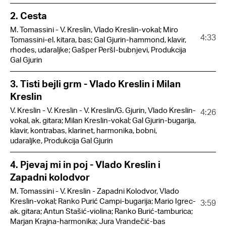
2. Cesta
M. Tomassini - V. Kreslin, Vlado Kreslin-vokal; Miro
4:33
Tomassini-el. kitara, bas; Gal Gjurin-hammond, klavir,
rhodes, udaraljke; Gašper Peršl-bubnjevi, Produkcija
Gal Gjurin
3. Tisti bejli grm - Vlado Kreslin i Milan
Kreslin
V. Kreslin - V. Kreslin - V. Kreslin/G. Gjurin, Vlado Kreslin-
4:26
vokal, ak. gitara; Milan Kreslin-vokal; Gal Gjurin-bugarija,
klavir, kontrabas, klarinet, harmonika, bobni,
udaraljke, Produkcija Gal Gjurin
4. Pjevaj mi in poj - Vlado Kreslin i
Zapadni kolodvor
M. Tomassini - V. Kreslin - Zapadni Kolodvor, Vlado
Kreslin-vokal; Ranko Purić Campi-bugarija; Mario Igrec-
3:59
ak. gitara; Antun Stašić-violina; Ranko Burić-tamburica;
Marjan Krajna-harmonika; Jura Vrandečić-bas