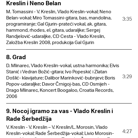
Kreslin i Neno Belan
M. Tomassini - V. Kreslin, Vlado Kreslin-vokal; Neno
Belan-vokal; Miro Tomassini-gitara, bas, mandolina,
3:35
programiranje; Gal Gjurin-prateći vokal, ak. gitara,
hammond, rhodes, el. gitara, udaraljke; Sergej
Randjelović-udaraljke, CD Cesta - Vlado Kreslin,
Založba Kreslin 2008, produkcija Gal Gjurin
8. Grad
D. Mlinarec, Vlado Kreslin-vokal, ustna harmonika; Elvis
Stanić i Vedran Božić-gitara; Ivo Popeskić i Zlatan
3:29
Došlić- klavijature; Dalibor Marinković-bubnjevi; Boris
Popov-udaraljke; Davor Črnigoj-bas, CD Osmijeh -
Drago Mlinarec, Koncert Boogaloo, Croatia Records,
2006
9. Nocoj igramo za vas - Vlado Kreslin i
Rade Šerbedžija
V. Kreslin - V. Kreslin – V. Kreslin/L. Morosin, Vlado
4:27
Kreslin-vokal; Rade Šerbedžija-vokal; Livio Morosin-