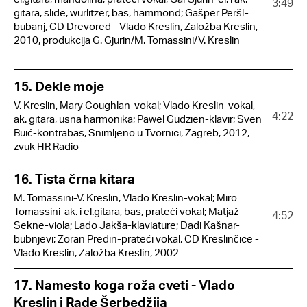
3:49
gitara, slide, wurlitzer, bas, hammond; Gašper Peršl-
bubanj, CD Drevored - Vlado Kreslin, Založba Kreslin,
2010, produkcija G. Gjurin/M. Tomassini/V. Kreslin
15. Dekle moje
V. Kreslin, Mary Coughlan-vokal; Vlado Kreslin-vokal,
4:22
ak. gitara, usna harmonika; Pawel Gudzien-klavir; Sven
Buić-kontrabas, Snimljeno u Tvornici, Zagreb, 2012,
zvuk HR Radio
16. Tista črna kitara
M. Tomassini-V. Kreslin, Vlado Kreslin-vokal; Miro
Tomassini-ak. i el.gitara, bas, prateći vokal; Matjaž
4:52
Sekne-viola; Lado Jakša-klaviature; Dadi Kašnar-
bubnjevi; Zoran Predin-prateći vokal, CD Kreslinčice -
Vlado Kreslin, Založba Kreslin, 2002
17. Namesto koga roža cveti - Vlado
Kreslin i Rade Šerbedžija