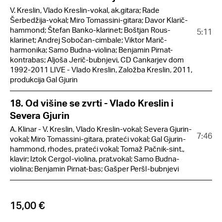
V. Kreslin, Vlado Kreslin-vokal, ak.gitara; Rade
Šerbedžija-vokal; Miro Tomassini-gitara; Davor Klarič-
hammond; Štefan Banko-klarinet; Boštjan Rous-
5:11
klarinet; Andrej Sobočan-cimbale; Viktor Marič-
harmonika; Samo Budna-violina; Benjamin Pirnat-
kontrabas; Aljoša Jerič-bubnjevi, CD Cankarjev dom
1992-2011 LIVE - Vlado Kreslin, Založba Kreslin, 2011,
produkcija Gal Gjurin
18. Od višine se zvrti - Vlado Kreslin i
Severa Gjurin
A. Klinar - V. Kreslin, Vlado Kreslin-vokal; Severa Gjurin-
7:46
vokal; Miro Tomassini-gitara, prateći vokal; Gal Gjurin-
hammond, rhodes, prateći vokal; Tomaž Pačnik-sint.,
klavir; Iztok Cergol-violina, prat.vokal; Samo Budna-
violina; Benjamin Pirnat-bas; Gašper Peršl-bubnjevi
15,00 €