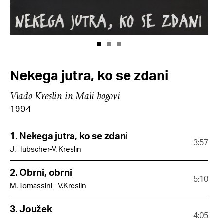
Nekega jutra, ko se zdani
Vlado Kreslin in Mali bogovi
1994
1. Nekega jutra, ko se zdani
3:57
J. Hübscher-V. Kreslin
2. Obrni, obrni
5:10
M. Tomassini - V.Kreslin
3. Joužek
4:05