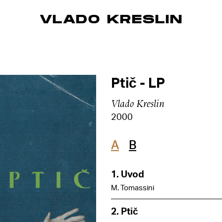
VLADO KRESLIN
Ptič - LP
Vlado Kreslin
2000
A
B
1. Uvod
M. Tomassini
2. Ptič