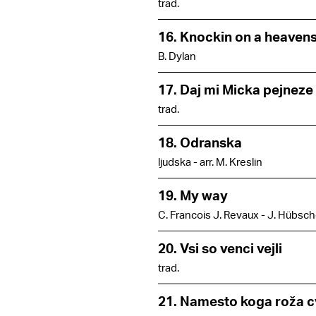
trad.
16. Knockin on a heaven
B. Dylan
17. Daj mi Micka pejneze
trad.
18. Odranska
ljudska - arr. M. Kreslin
19. My way
C. Francois J. Revaux - J. Hübsche
20. Vsi so venci vejli
trad.
21. Namesto koga roža c