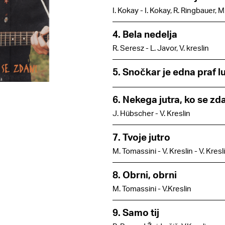
I. Kokay - I. Kokay, R. Ringbauer, M
4. Bela nedelja
R. Seresz - L. Javor, V. kreslin
5. Snočkar je edna praf l
6. Nekega jutra, ko se zd
J. Hübscher - V. Kreslin
7. Tvoje jutro
M. Tomassini - V. Kreslin - V. Kresl
8. Obrni, obrni
M. Tomassini - V.Kreslin
9. Samo tij