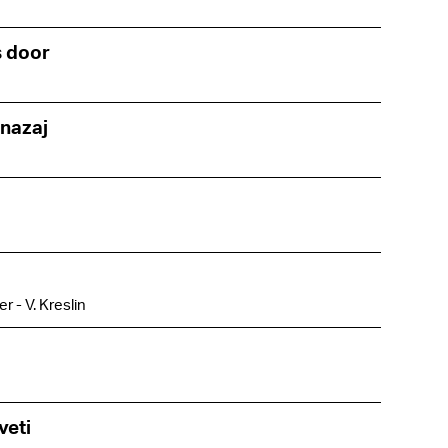
s door
 nazaj
r - V. Kreslin
veti