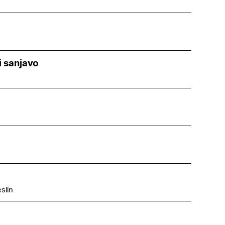
i sanjavo
slin