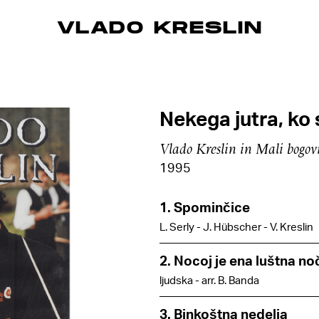
VLADO KRESLIN
Nekega jutra, ko 
Vlado Kreslin in Mali bogov
1995
1. Spominčice
L. Serly - J. Hübscher - V. Kreslin
2. Nocoj je ena luštna no
ljudska - arr. B. Banda
3. Binkoštna nedelja