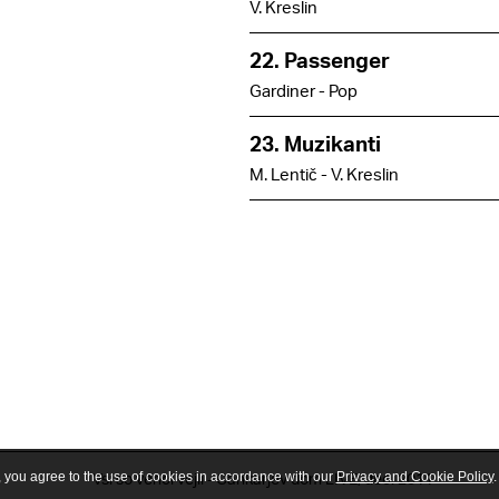
V. Kreslin
22. Passenger
Gardiner - Pop
23. Muzikanti
M. Lentič - V. Kreslin
Vsi so venci vejli - Cankarjev dom LIVE, dec. 2011
, you agree to the use of cookies in accordance with our
Privacy and Cookie Policy