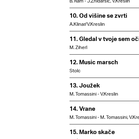
B. Ram - J.Žnidaršič, V.Kreslin
10. Od višine se zvrti
A.Klinar/V.Kreslin
11. Gledal v tvoje sem oč
M. Ziherl
12. Music marsch
Stolc
13. Joužek
M. Tomassini - V.Kreslin
14. Vrane
M. Tomassini - M. Tomassini, V.Kre
15. Marko skače